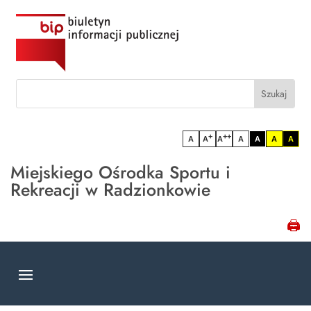
content
Szukaj:
Search
for...
+
++
A
A
A
A
A
A
A
Miejskiego Ośrodka Sportu i
Rekreacji w Radzionkowie
🖨